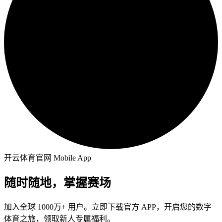
开云体育官网 Mobile App
随时随地，掌握赛场
加入全球 1000万+ 用户。立即下载官方 APP，开启您的数字
体育之旅，领取新人专属福利。