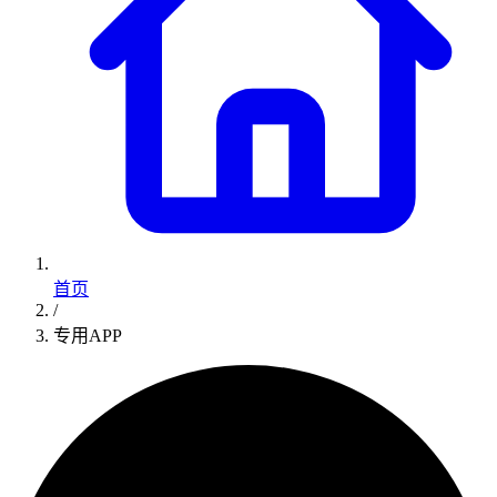
首页
/
专用APP