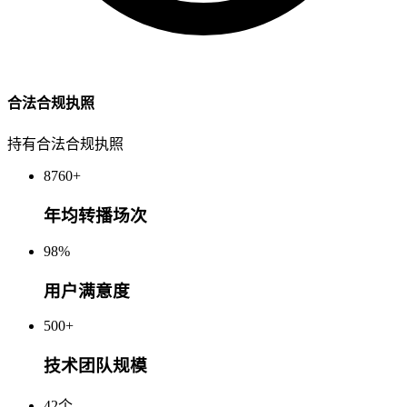
合法合规执照
持有合法合规执照
8760+
年均转播场次
98%
用户满意度
500+
技术团队规模
42个