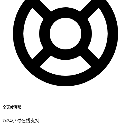
全天候客服
7x24小时在线支持