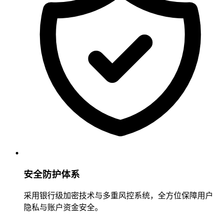
安全防护体系
采用银行级加密技术与多重风控系统，全方位保障用户
隐私与账户资金安全。