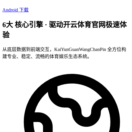
Android 下载
6大
核心引擎 · 驱动开云体育官网极速体
验
从底层数据到前端交互，KaiYunGuanWangChanPin 全方位构
建专业、稳定、流畅的体育娱乐生态系统。