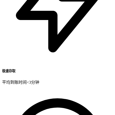
极速存取
平均到账时间<3分钟