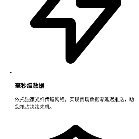
毫秒级数据
依托独家光纤传输网络，实现赛场数据零延迟推送，助
您抢占决策先机。