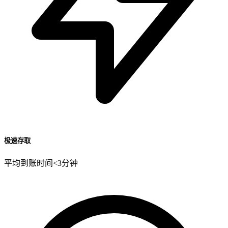
极速存取
平均到账时间<3分钟