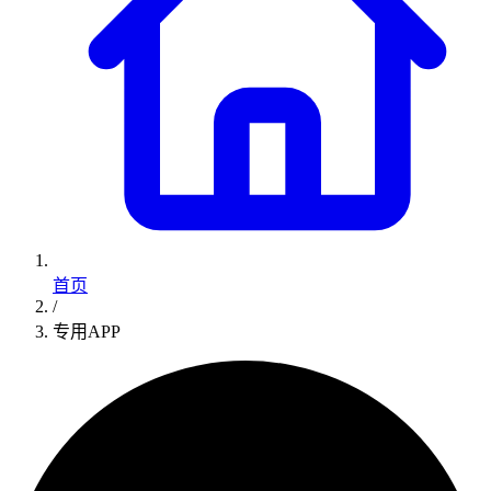
首页
/
专用APP