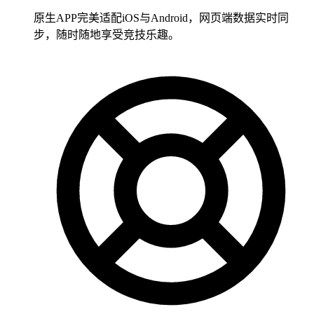
原生APP完美适配iOS与Android，网页端数据实时同
步，随时随地享受竞技乐趣。